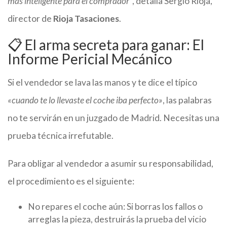
más inteligente para el comprador”
, detalla Sergio Rioja,
director de
Rioja Tasaciones
.
📋 El arma secreta para ganar: El
Informe Pericial Mecánico
Si el vendedor se lava las manos y te dice el típico
«cuando te lo llevaste el coche iba perfecto»
, las palabras
no te servirán en un juzgado de Madrid. Necesitas una
prueba técnica irrefutable.
Para obligar al vendedor a asumir su responsabilidad,
el procedimiento es el siguiente:
No repares el coche aún: Si borras los fallos o
arreglas la pieza, destruirás la prueba del vicio