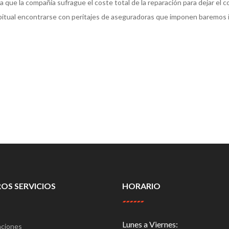
 que la compañía sufrague el coste total de la reparación para dejar el c
 habitual encontrarse con peritajes de aseguradoras que imponen baremos i
OS SERVICIOS
HORARIO
Lunes a Viernes:
aciones