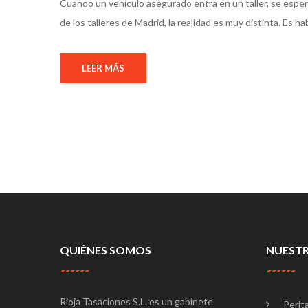
Cuando un vehículo asegurado entra en un taller, se espera
de los talleres de Madrid, la realidad es muy distinta. Es
LEER MÁS
QUIÉNES SOMOS
NUESTR
Rioja Tasaciones S.L. es un gabinete
Perit